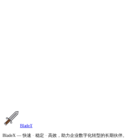
准备好了吗
成熟的
技术社区
，等待您的到来。
告诉我们你的规模、行业与时间线，我们会匹配合适的产品组合。
遇到问题也可以前往社区交流提问，掌握提问的艺术能令您事半功
倍。
问答社区
与商务对话
前往产品目录
商业用户永久工单答疑 · 法定工作时间内响应
·
微服务架构 · 多租户隔
离 · 全栈 AI 开发 Skills
Blade
X
BladeX — 快速 · 稳定 · 高效，助力企业数字化转型的长期伙伴。