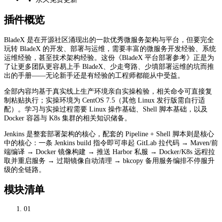
插件概览
BladeX 是在开源社区涌现出的一款优秀微服务架构与平台，但要完全
玩转 BladeX 的开发、部署与运维，需要丰富的微服务开发经验、系统
运维经验，甚至技术架构经验。这份《BladeX 平台部署参考》正是为
了让更多团队更容易上手 BladeX、少走弯路、少填部署运维的坑而推
出的手册——无论新手还是有经验的工程师都能从中受益。
全部内容均基于真实线上生产环境亲自实操检验，相关命令可直接复
制粘贴执行；实操环境为 CentOS 7.5（其他 Linux 发行版需自行适
配）。学习与实操过程需要 Linux 操作基础、Shell 脚本基础，以及
Docker 容器与 K8s 集群的相关知识储备。
Jenkins 是整套部署架构的核心，配套的 Pipeline + Shell 脚本则是核心
中的核心：一条 Jenkins build 指令即可串起 GitLab 拉代码 → Maven/前
端编译 → Docker 镜像构建 → 推送 Harbor 私服 → Docker/K8s 远程拉
取并重启服务 → 过期镜像自动清理 → bkcopy 备用服务编排不停服升
级的全链路。
模块清单
01