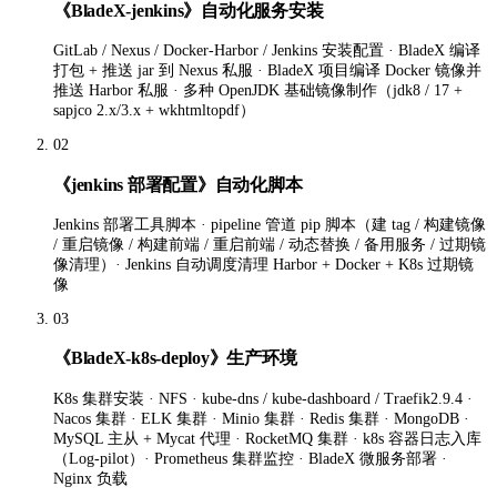
《BladeX-jenkins》自动化服务安装
GitLab / Nexus / Docker-Harbor / Jenkins 安装配置 · BladeX 编译
打包 + 推送 jar 到 Nexus 私服 · BladeX 项目编译 Docker 镜像并
推送 Harbor 私服 · 多种 OpenJDK 基础镜像制作（jdk8 / 17 +
sapjco 2.x/3.x + wkhtmltopdf）
02
《jenkins 部署配置》自动化脚本
Jenkins 部署工具脚本 · pipeline 管道 pip 脚本（建 tag / 构建镜像
/ 重启镜像 / 构建前端 / 重启前端 / 动态替换 / 备用服务 / 过期镜
像清理）· Jenkins 自动调度清理 Harbor + Docker + K8s 过期镜
像
03
《BladeX-k8s-deploy》生产环境
K8s 集群安装 · NFS · kube-dns / kube-dashboard / Traefik2.9.4 ·
Nacos 集群 · ELK 集群 · Minio 集群 · Redis 集群 · MongoDB ·
MySQL 主从 + Mycat 代理 · RocketMQ 集群 · k8s 容器日志入库
（Log-pilot）· Prometheus 集群监控 · BladeX 微服务部署 ·
Nginx 负载