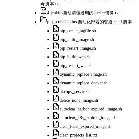
pip脚本.txt
4.jenkins自动清理过期的docker镜像.txt
pip_script
Jenkins 自动化部署的管道 shell 脚本
pip_create_tagfile.sh
pip_build_image.sh
pip_restart_image.sh
pip_build_web.sh
pip_restart_web.sh
dynamic_replace_image.sh
dynamic_replace_docker.sh
bkcopy_service.sh
delete_none_image.sh
autoclear_harbor_expired_image.sh
autoclear_k8s_expired_image.sh
clear_local_expired_image.sh
clear_projects_list.txt