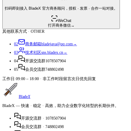
扫码即刻接入 BladeX 官方商务顾问，授权 · 发票 · 合作一站对接。
WeChat
打开商务微信
→
其他联系方式 · OTHER
02
商务邮箱
bladejava@qq.com
→
03
技术社区
sns.bladex.cn
→
04
开源交流群
1078507904
05
会员交流群
748802498
工作日 09:00 – 18:00 · 非工作时段留言次日优先回复
Blade
X
BladeX — 快速 · 稳定 · 高效，助力企业数字化转型的长期伙伴。
开源交流群
·
1078507904
会员交流群
·
748802498