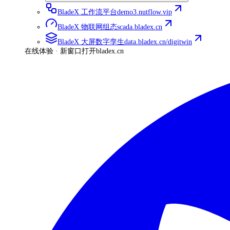
BladeX 工作流平台
demo3.nutflow.vip
BladeX 物联网组态
scada.bladex.cn
BladeX 大屏数字孪生
data.bladex.cn/digitwin
在线体验 · 新窗口打开
bladex.cn